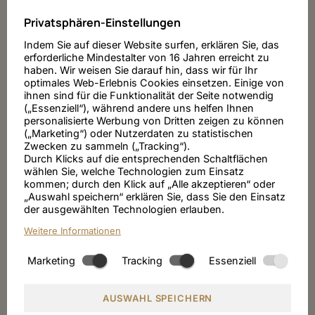
Privatsphären-Einstellungen
Indem Sie auf dieser Website surfen, erklären Sie, das
erforderliche Mindestalter von 16 Jahren erreicht zu
haben. Wir weisen Sie darauf hin, dass wir für Ihr
optimales Web-Erlebnis Cookies einsetzen. Einige von
ihnen sind für die Funktionalität der Seite notwendig
(„Essenziell“), während andere uns helfen Ihnen
personalisierte Werbung von Dritten zeigen zu können
(„Marketing“) oder Nutzerdaten zu statistischen
Zwecken zu sammeln („Tracking“).
Durch Klicks auf die entsprechenden Schaltflächen
wählen Sie, welche Technologien zum Einsatz
kommen; durch den Klick auf „Alle akzeptieren“ oder
„Auswahl speichern“ erklären Sie, dass Sie den Einsatz
der ausgewählten Technologien erlauben.
Weitere Informationen
Marketing
Tracking
Essenziell
06.01.27
-
18.03.27
AUSWAHL SPEICHERN
ÜBERWINTERN IN MERAN - LONG