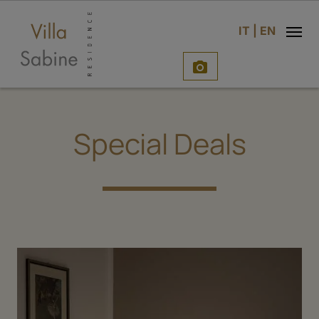
n
IT
|
EN

Special Deals