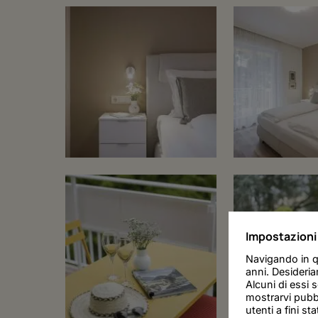
Impostazioni 
Navigando in qu
anni. Desideria
Alcuni di essi s
mostrarvi pubbl
utenti a fini sta