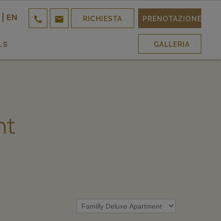
|
EN


RICHIESTA
PRENOTAZIONE
LS
GALLERIA
nt