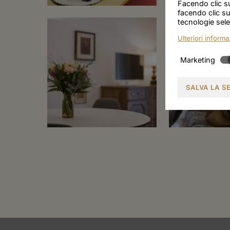
Facendo clic su
facendo clic su
tecnologie sele
Ulteriori informa
Marketing
SALVA LA S