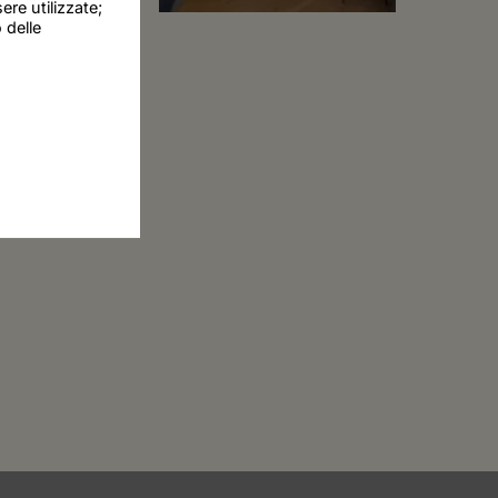
re utilizzate;
 delle