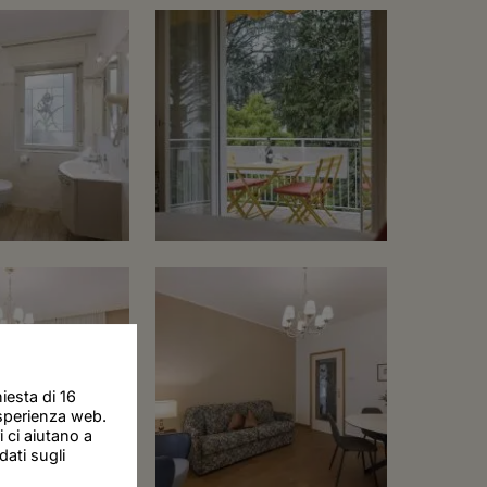
iesta di 16
esperienza web.
i ci aiutano a
dati sugli