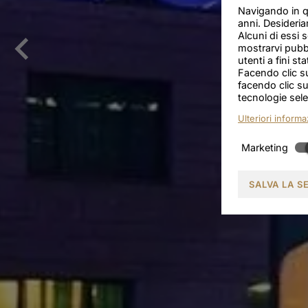
Navigando in qu
anni. Desideria
Alcuni di essi s
mostrarvi pubbl
utenti a fini sta
Facendo clic su
facendo clic su
tecnologie sele
Ulteriori informa
Marketing
SALVA LA S