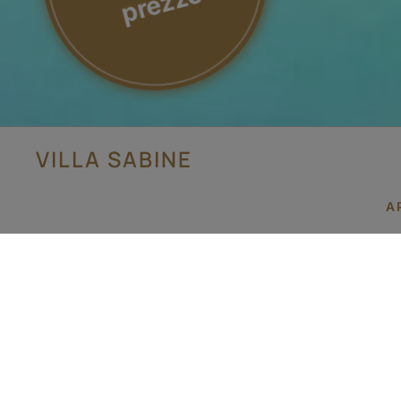
o
VILLA SABINE
A
Fare 