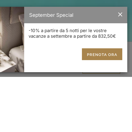
September Special
-10% a partire da 5 notti per le vostre
vacanze a settembre a partire da 832,50€
|
EN


RICHIESTA
PRENOTAZIONE
PRENOTA ORA
LS
GALLERIA
ranese