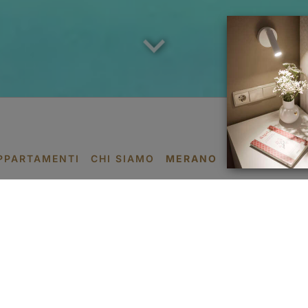

DE
PPARTAMENTI
CHI SIAMO
MERANO
SPECIAL DEA
colazione come un Me