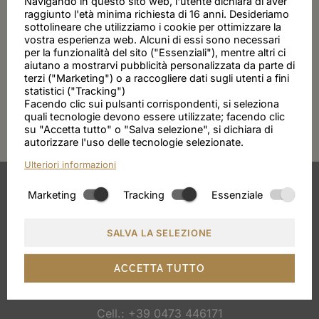
Navigando in questo sito web, l'utente dichiara di aver
FAMILY CLASSIC
raggiunto l'età minima richiesta di 16 anni. Desideriamo
APARTMENT
sottolineare che utilizziamo i cookie per ottimizzare la
vostra esperienza web. Alcuni di essi sono necessari
per la funzionalità del sito ("Essenziali"), mentre altri ci
Immagini : 21
aiutano a mostrarvi pubblicità personalizzata da parte di
terzi ("Marketing") o a raccogliere dati sugli utenti a fini
statistici ("Tracking")
Facendo clic sui pulsanti corrispondenti, si seleziona
quali tecnologie devono essere utilizzate; facendo clic
su "Accetta tutto" o "Salva selezione", si dichiara di
autorizzare l'uso delle tecnologie selezionate.
Ulteriori informazioni
Marketing
Tracking
Essenziale
SALVA LA SELEZIONE
VILLA SABINE
ACCETTA TUTTO
Via Karl Wolf 26, Merano
Cell.:
+39 0473 446171