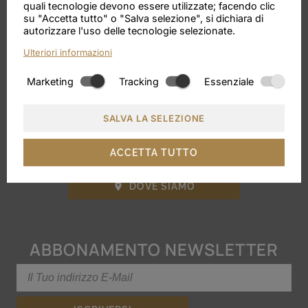
quali tecnologie devono essere utilizzate; facendo clic
VILLA SABINE
su "Accetta tutto" o "Salva selezione", si dichiara di
autorizzare l'uso delle tecnologie selezionate.
Ulteriori informazioni
Via Karl Wolf 26, Merano
Marketing
Tracking
Essenziale
Cell.:
+39 0473 446171
E-Mail:
info@villa-sabine.it
SALVA LA SELEZIONE
Partita Iva: IT02824360214
ACCETTA TUTTO
DOVE SIAMO

ABBONAMENTO NEWSLETTER