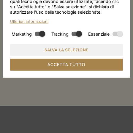
quali tecnologie devono essere utilizzate; facendo clic
Posizione tranquilla nel cuore di Merano
su "Accetta tutto" o "Salva selezione", si dichiara di
autorizzare l'uso delle tecnologie selezionate.
A soli 10 minuti a piedi dal centro storico
Parcheggio e Wi-Fi
Ulteriori informazioni
Marketing
Tracking
Essenziale
RICHIESTA
SALVA LA SELEZIONE
PRENOTAZIONE
ACCETTA TUTTO