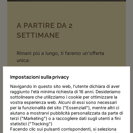
A PARTIRE DA 2
SETTIMANE
Rimani più a lungo, ti faremo un'offerta
unica:
da 2 settimane: 20% di sconto
Impostazioni sulla privacy
da 3 settimane: 30% di sconto
Navigando in questo sito web, l'utente dichiara di aver
*valido dal 6 gennaio fino al 18 marzo
raggiunto l'età minima richiesta di 16 anni. Desideriamo
sottolineare che utilizziamo i cookie per ottimizzare la
vostra esperienza web. Alcuni di essi sono necessari
Compresa la pulizia finale e Alto ADige
per la funzionalità del sito ("Essenziali"), mentre altri ci
Guest Pass per l'uso gratuito dei mezzi
aiutano a mostrarvi pubblicità personalizzata da parte di
pubblici in Alto Adige.
terzi ("Marketing") o a raccogliere dati sugli utenti a fini
statistici ("Tracking")
Prezzi più tassa di soggiorno
Facendo clic sui pulsanti corrispondenti, si seleziona